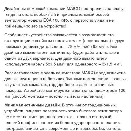
Дизайнеры немецкой компании MAICO постарались на славу:
глядя на столь необычный и привлекательный осевой
вентилятор модели ECA 100 ipro, с первого взгляда и не
поймешь, что это за устройство!
Особенность устройства заключается в возможности его
эксплуатации с двойным выключателем (опционально) в двух
режимах (производительность – 78 м³/ч либо 92 м³/ч). Без
двойного выключателя вентилятор будет работать только в
одном из двух вариантов. Для двойного выключателя
используется кабель 5х1,5 мм², для одинарного – 3х1,5 мм².
Рассматриваемая модель вентилятора MAICO предназначена
для эксплуатации в небольших бытовых помещениях – ванных
и туалетных комнатах, гардеробных и даже гостиничных
номерах. Устройство монтируется в вентканал диаметром 100
мм (способ монтажа – потолочный или настенный).
Минималистичный дизайн.
В отличие от традиционных
устройств, лицевая поверхность этого бытового вентилятора
не имеет вентиляционных решеток – плавно изогнутый
плоский профиль панели из белого ударопрочного пластика
прекрасно впишется в современные интерьеры. Более того,