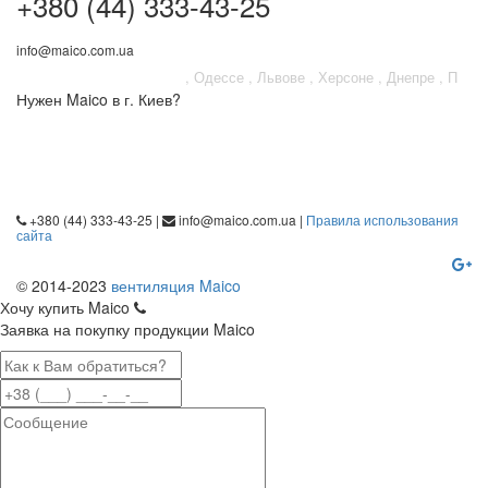
+380 (44) 333-43-25
info@maico.com.ua
Вы находитесь
в
КИЕВЕ
Одессе
Львове
Херсоне
Днепре
Полтаве
Нужен Maico в г. Киев?
Ну
Приходите в магазин по адресу:
Д
ул. Всеволода Змиенко, 21
ул
ул. Никольско-Слободская, 4В
+380 (44) 333-43-25
|
info@maico.com.ua
|
Правила использования
сайта
© 2014-2023
вентиляция Maico
Хочу купить Maico
Заявка на покупку продукции Maico