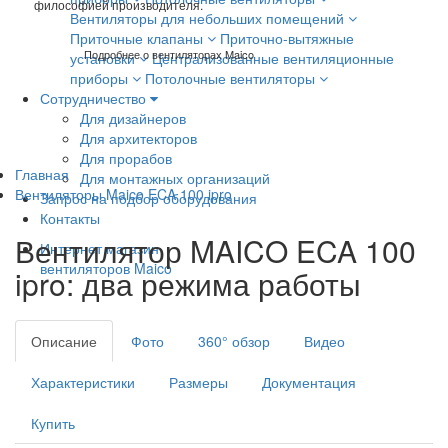
ф
и
л
о
с
о
ф
и
е
й
п
р
о
и
з
в
о
д
и
т
е
л
я
.
Вентиляторы для небольших помещений
Приточные клапаны
Приточно-вытяжные
Подробнее о вентиляторах Maico
установки
Централизованные вентиляционные
приборы
Потолочные вентиляторы
Сотрудничество
Для дизайнеров
Для архитекторов
Для прорабов
Главная
Для монтажных организаций
Вентиляторы Maico ECA 100 ipro
Запрос на подбор оборудования
Контакты
Вентилятор MAICO ECA 100
Интернет магазин
вентиляторов Maico
ipro: два режима работы
Описание
Фото
360° обзор
Видео
Характеристики
Размеры
Документация
Купить