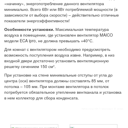
«начинку», энергопотребление данного вентилятора
минимально. Всего 6Вт или 8Вт потребляемой мощности (в
зависимости от выбора скорости) – действительно отличные
показатели энергоэффективности!
Особенности установки.
Максимальная температура
воздуха в помещении, где установлен вентилятор MAICO
модели ECA ipro, не должна превышать +40°С.
Для комнат с вентилятором необходимо предусмотреть
возможность поступления воздуха извне. Например, в низ
входной двери достаточно установить вентиляционную
решетку сечением 150 см².
При установке на стене минимальные отступы от угла до
центра (оси) вентилятора должны составлять 85 мм, от
потолка – 105 мм. При монтаже вентилятора в потолок
потребуется обязательное утепление вентканала и установка
в нем коллектор для сбора конденсата.
Рейтинг статьи:
4.29
/
5
проголосовало
22
человек.