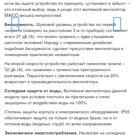
если вы ищете устройство по принципу «установил и забыл» –
это отличный выбор, ведь в уходе этот вытяжной вентилятор
MAICO весьма неприхотлив!
Бесшумность.
Шумовой уровень устройства на первой
скорости (измерен на расстоянии 3 м от прибора) составляет
всего 27 дБ (А), что можно сравнить с едва слышимым
шепотом человека! Наряду с современным дизайном,
подобная бесшумность сделает присутствие вентилятора в
помещении практически незаметным.
На второй скорости устройство работает немногим громче –
32 дБ (А), что сравнимо с громкостью приглушенного
разговора. Параллельно с увеличением скорости на 20%
возрастает и производительность вентилятора.
Солидная защита от воды.
Вытяжные вентиляторы данной
модели при условии плотного их прилегания к стене
защищены от воздействия воды на 100%.
Степень защиты корпуса и электрического оборудования IPx5
обеспечивает защиту не только от водных брызг, но и от
потоков воды (водяных струй) по всем направлениям.
Экономичное энергопотребление.
Несмотря на солидную