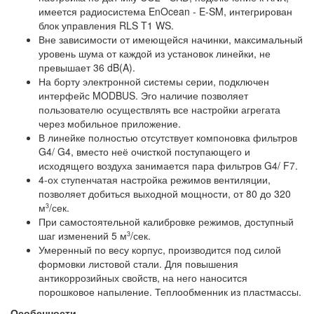
имеется радиосистема EnOcean - E-SM, интегрирован
блок управления RLS T1 WS.
Вне зависимости от имеющейся начинки, максимальный
уровень шума от каждой из установок линейки, не
превышает 36 dB(A).
На борту электронной системы серии, подключен
интерфейс MODBUS. Эго наличие позволяет
пользователю осуществлять все настройки агрегата
через мобильное приложение.
В линейке полностью отсутствует компоновка фильтров
G4/ G4, вместо неё очисткой поступающего и
исходящего воздуха занимается пара фильтров G4/ F7.
4-ох ступенчатая настройка режимов вентиляции,
позволяет добиться выходной мощности, от 80 до 320
м
/сек.
3
При самостоятельной калибровке режимов, доступный
шаг изменений 5 м
/сек.
3
Умеренный по весу корпус, производится под силой
формовки листовой стали. Для повышения
антикоррозийных свойств, на него наносится
порошковое напыление. Теплообменник из пластмассы.
Особенности