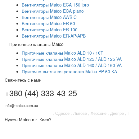
последствий?
ДОМЕ
Вентиляторы Maico ECA 150 ipro
вентиляции в ванной и
сделать систему
Вентиляторы Maico ECA piano
надежной и
Вентиляторы Maico AWB C
Как обеспечить
функциональной?
достаточный приток
Вентиляторы Maico ER 60
свежего воздуха, если
Вентиляторы Maico ER 100
естественна¤
Вентиляторы Maico ER-AP/APB
вентиляция не
Приточные клапаны Maico
справляется с задачей
воздухообмена в
Приточные клапаны Maico ALD 10 / 10T
доме?
Приточные клапаны Maico ALD 125 / ALD 125 VA
Приточные клапаны Maico ALD 160 / ALD 160 VA
Приточно-вытяжная установка Maico PP 60 KA
Свяжитесь с нами
+380 (44) 333-43-25
info@maico.com.ua
Вы находитесь
в
КИЕВЕ
Одессе
Львове
Херсоне
Днепре
Полтаве
Нужен Maico в г. Киев?
Ну
Приходите в магазин по адресу:
Д
ул. Всеволода Змиенко, 21
ул