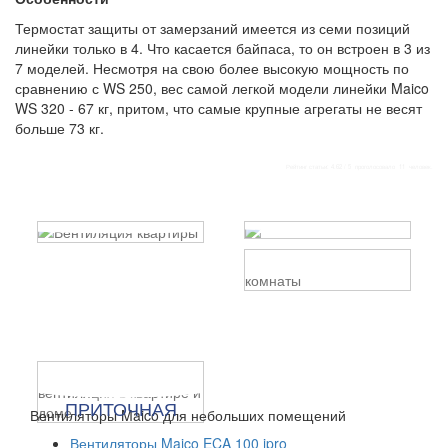
Термостат защиты от замерзаний имеется из семи позиций
линейки только в 4. Что касается байпаса, то он встроен в 3 из
7 моделей. Несмотря на свою более высокую мощность по
сравнению с WS 250, вес самой легкой модели линейки Maico
WS 320 - 67 кг, притом, что самые крупные агрегаты не весят
больше 73 кг.
Рейтинг статьи:
4.62
/
5
проголосовало
11
человек.
ВЕНТИЛЯЦИЯ
ВЕНТИЛЯЦИЯ
КВАРТИРЫ
САНУЗЛОВ
ВЕНТИЛЯЦИЯ
ВАННОЙ
Как создать
Все проблемы
КОМНАТЫ
комфортную и
скрываются за
здоровую атмосферу в
некорректной работой
Как одержать победу
городской квартире, и
системы вентиляции в
над влажностью:
при чем здесь система
санузле и возможно ли
ПРИТОЧНАЯ
миссия выполнима!
Вентиляторы Maico для небольших помещений
вентиляции?
избежать
ВЕНТИЛЯЦИЯ В
как добиться
нежелательных
КВАРТИРЕ И
Вентиляторы Maico ECA 100 ipro
правильной