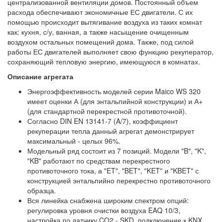
централизованной вентиляции домов. Постоянный объем
расхода обеспечивают экономичные ЕС двигатели. С их
помощью происходит вытягивание воздуха из таких комнат
как: кухня, с/у, ванная, а также насыщение очищенным
воздухом остальных помещений дома. Также, под силой
работы ЕС двигателей выполняет свою функцию рекуператор,
сохраняющий тепловую энергию, имеющуюся в комнатах.
Описание агрегата
Энергоэффективность моделей серии Maico WS 320
имеет оценки А (для энтальпийной конструкции) и А+
(для стандартной перекрестной противоточной).
Согласно DIN EN 13141-7 (A/7), коэффициент
рекуперации тепла данный агрегат демонстрирует
максимальный - целых 96%.
Модельный ряд состоит из 7 позиций. Модели "B", "K",
"KB" работают по средствам перекрестного
противоточного тока, а "ET", "BET", "KET" и "KBET" с
конструкцией энтальпийно перекрестно противоточного
образца.
Вся линейка снабжена широким спектром опций:
регулировка уровня очистки воздуха EAQ 10/3,
настройка по датчику CO2 - SKD, подключение к KNX,