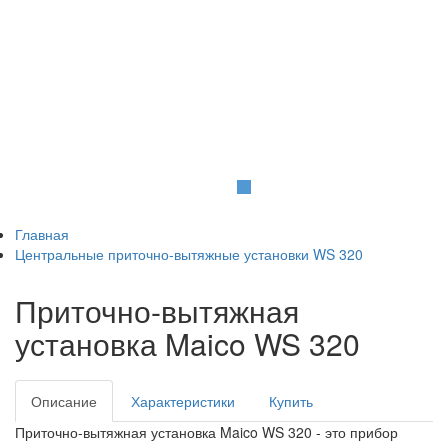
д
о
м
а
и
и
х
д
и
з
а
й
н
.
О
т
л
и
ч
н
о
е
с
о
ч
е
т
а
н
и
е
ф
о
р
м
ы
и
ф
у
н
к
ц
и
о
н
а
л
ь
н
о
с
т
и
,
и
н
н
о
в
а
ц
и
о
н
н
ы
е
т
е
х
н
о
л
о
г
и
и
и
б
е
з
у
п
р
е
ч
н
ы
й
д
и
з
а
й
н
–
в
о
т
ч
т
о
я
в
л
я
е
т
с
я
ф
и
л
о
с
о
ф
и
е
й
п
р
о
и
з
в
о
д
и
т
е
л
я
.
Главная
Центральные приточно-вытяжные установки WS 320
Приточно-вытяжная
установка Maico WS 320
Описание
Характеристики
Купить
Приточно-вытяжная установка Maico WS 320 - это прибор